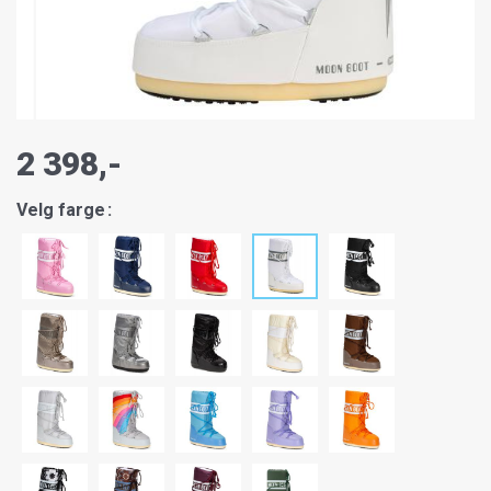
2 398,-
Velg farge