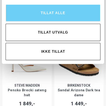
MOON BOOT
STEVE MADDEN
TILLAT ALLE
Icon Low Glance-81 sølv
Tabi Cipher sort
2 498,-
1 998,-
TILLAT UTVALG
IKKE TILLAT
STEVE MADDEN
BIRKENSTOCK
Pensko Brecki sateng
Sandal Arizona Dark tea
hvit
dame
1 849,-
1 449,-