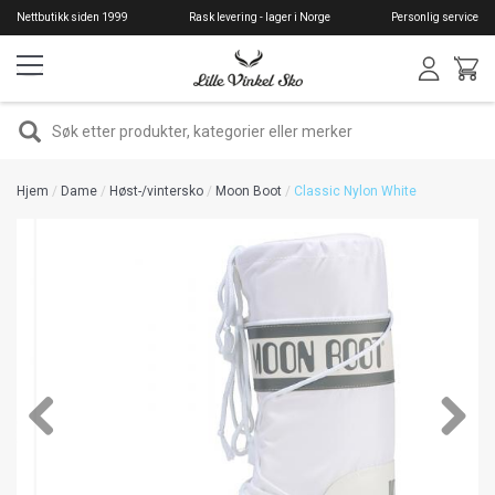
Hopp
Nettbutikk siden 1999
Rask levering - lager i Norge
Personlig service
til
hovedinnhold
SØK
Hjem
Dame
Høst-/vintersko
Moon Boot
Classic Nylon White