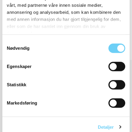
vårt, med partnerne våre innen sosiale medier,
Detaljer og størrelser
annonsering og analysearbeid, som kan kombinere den
med annen informasjon du har gjort tilgjengelig for dem,
eller som de har samlet inn gjennom din bruk av
Frakt og retur
tjenestene deres.
Samtykkevalg
Nødvendig
Egenskaper
Relaterte produkter
Statistikk
Markedsføring
Detaljer