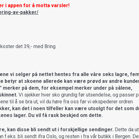
r i appen for å motta varsler!
ering-av-pakker/
koster det 39,- med Bring
ene vi selger på nettet hentes fra alle våre seks lagre, fe
te betyr at skoene allerede kan være prøvd av andre kunder.
ge” merker på dem, for eksempel merker under på sålene,
skinnet.
Vi sjekker hver sko grundig før utsendelse, og passer p
ne til å se bra ut, vil du høre fra oss før vi ekspederer ordren
kker, kan det i noen tilfeller kan være utsolgt for det som d
ikkenes lager. Du vil få rask beskjed om dette.
, kan disse bli sendt ut i forskjellige sendinger.
Dette da ut
an f.eks. bli sendt ifra Oslo, og resten i fra vår butikk i Bergen. Det