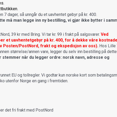
es.
ttbutikken.
 7 dager, så unngår du et uavhentet gebyr på kr. 400.
e må man legge inn ny bestilling, vi gjør ikke bytter i sam
Nord, 39 kr med Bring. Vi tar kr. 99 i frakt på salgsvarer.
Ved
er et uavhentetgebyr på kr. 400, for å dekke våre kostnad
v Posten/PostNord, frakt og ekspedisjon av oss).
Hos Lille
annen størrelse/annen vare, legger du selv inn bestilling på dette
er stemmer når du legger ordre: norsk navn, adresse og
nnet EU og tollregler. Vi godtar kun norske kort som betalingsm
ko utenfor Norge en gang i fremtiden.
er det fri frakt med PostNord