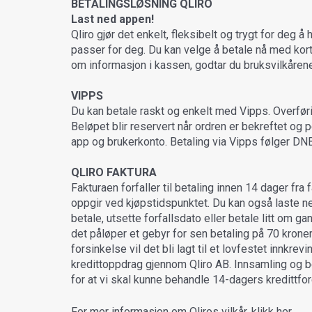
BETALINGSLØSNING QLIRO
Last ned appen!
Qliro gjør det enkelt, fleksibelt og trygt for deg å
passer for deg. Du kan velge å betale nå med kort 
om informasjon i kassen, godtar du bruksvilkåre
VIPPS
Du kan betale raskt og enkelt med Vipps. Overføri
Beløpet blir reservert når ordren er bekreftet og
app og brukerkonto. Betaling via Vipps følger DNB
QLIRO FAKTURA
Fakturaen forfaller til betaling innen 14 dager fra
oppgir ved kjøpstidspunktet. Du kan også laste ne
betale, utsette forfallsdato eller betale litt om 
det påløper et gebyr for sen betaling på 70 krone
forsinkelse vil det bli lagt til et lovfestet innkre
kredittoppdrag gjennom Qliro AB. Innsamling og 
for at vi skal kunne behandle 14-dagers kredittfo
For mer informasjon om Qliros vilkår, klikk
her