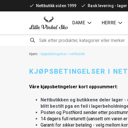
Hopp
Nettbutikk siden 1999
Rask levering - lager
til
hovedinnhold
DAME
HERRE
SØK
Hjem
Kjøpsbetingelser i nettbutikk
KJØPSBETINGELSER I NE
Våre kjøpsbetingelser kort oppsummert:
Nettbutikken og butikkene deler lager - de
blitt bestilt pga en feil i lagerbeholdnin
Posten og PostNord sender etter postnum
14 dagers full returrett (uansett om varen er 
Garanti for sikker betaling - velg mellom kort