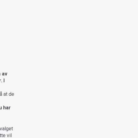
m av
 I
å at de
u har
valget
te vil