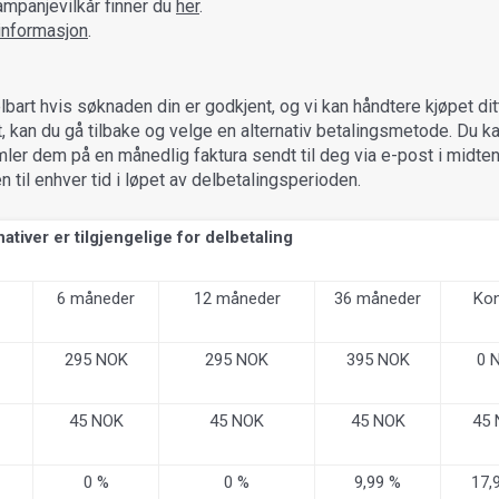
ampanjevilkår finner du
her
.
tinformasjon
.
elbart hvis søknaden din er godkjent, og vi kan håndtere kjøpet dit
, kan du gå tilbake og velge en alternativ betalingsmetode. Du ka
mler dem på en månedlig faktura sendt til deg via e-post i midte
til enhver tid i løpet av delbetalingsperioden.
ativer er tilgjengelige for delbetaling
6 måneder
12 måneder
36 måneder
Kon
295 NOK
295 NOK
395 NOK
0 
45 NOK
45 NOK
45 NOK
45 
0 %
0 %
9,99 %
17,