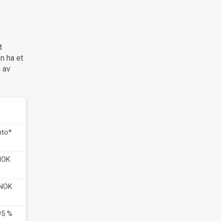
t
n ha et
n av
to*
NOK
NOK
95 %