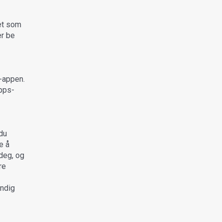
vet som
er be
s-appen.
ipps-
 du
e å
 deg, og
re
endig