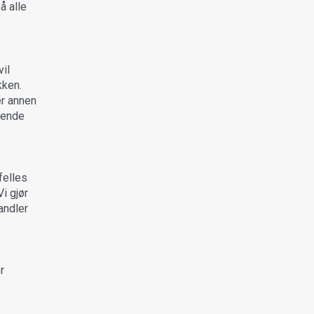
å alle
il
kken.
er annen
lende
felles
i gjør
handler
r