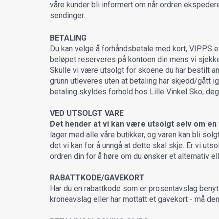
våre kunder bli informert om når ordren ekspedere
sendinger.
BETALING
Du kan velge å forhåndsbetale med kort, VIPPS el
beløpet reserveres på kontoen din mens vi sjekke
Skulle vi være utsolgt for skoene du har bestilt a
grunn utleveres uten at betaling har skjedd/gått
betaling skyldes forhold hos Lille Vinkel Sko, de
VED UTSOLGT VARE
Det hender at vi kan være utsolgt selv om en v
lager med alle våre butikker, og varen kan bli solg
det vi kan for å unngå at dette skal skje. Er vi uts
ordren din for å høre om du ønsker et alternativ ell
RABATTKODE/GAVEKORT
Har du en rabattkode som er prosentavslag benytt
kroneavslag eller har mottatt et gavekort - må de