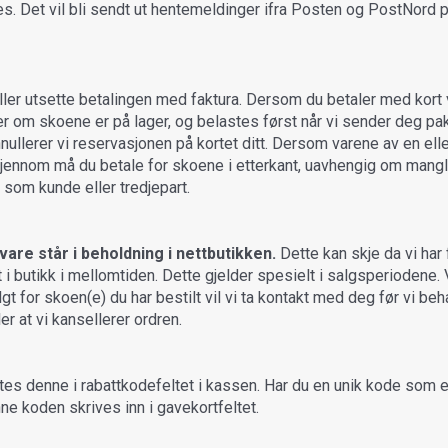
s. Det vil bli sendt ut hentemeldinger ifra Posten og PostNord p
ler utsette betalingen med faktura. Dersom du betaler med kort v
r om skoene er på lager, og belastes først når vi sender deg pa
nnullerer vi reservasjonen på kortet ditt. Dersom varene av en ell
 igjennom må du betale for skoene i etterkant, uavhengig om mang
g som kunde eller tredjepart.
are står i beholdning i nettbutikken.
Dette kan skje da vi har 
t i butikk i mellomtiden. Dette gjelder spesielt i salgsperiodene. V
olgt for skoen(e) du har bestilt vil vi ta kontakt med deg før vi be
er at vi kansellerer ordren.
es denne i rabattkodefeltet i kassen. Har du en unik kode som e
nne koden skrives inn i gavekortfeltet.