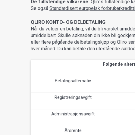
De fullstendige vilkårene:
Qliros fullstendige k
Se også
Standardisert europeisk forbrukerkredit
QLIRO KONTO- OG DELBETALING
Når du velger en betaling, vil du bli varslet umidd
umiddelbart. Skulle søknaden din ikke bli godkjent
eller flere pågående delbetalingskjøp og Qliro sa
hver måned. Du kan betale den utestående saldoen 
Følgende altern
Betalingsalternativ
Registreringsavgift
Administrasjonsavgift
Årsrente