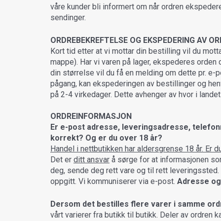
våre kunder bli informert om når ordren ekspedere
sendinger.
ORDREBEKREFTELSE OG EKSPEDERING AV O
Kort tid etter at vi mottar din bestilling vil du m
mappe). Har vi varen på lager, ekspederes orden din
din størrelse vil du få en melding om dette pr. e-p
pågang, kan ekspederingen av bestillinger og henve
på 2-4 virkedager. Dette avhenger av hvor i landet
ORDREINFORMASJON
Er e-post adresse, leveringsadresse, telefonn
korrekt? Og er du over 18 år?
Handel i nettbutikken har aldersgrense 18 år. Er d
Det er
ditt ansvar
å sørge for at informasjonen som e
deg, sende deg rett vare og til rett leveringsste
oppgitt. Vi kommuniserer via e-post.
Adresse og
Dersom det bestilles flere varer i samme ordre
vårt varierer fra butikk til butikk. Deler av ordren k