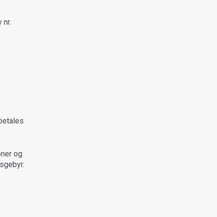
 nr.
 betales
oner og
gsgebyr.