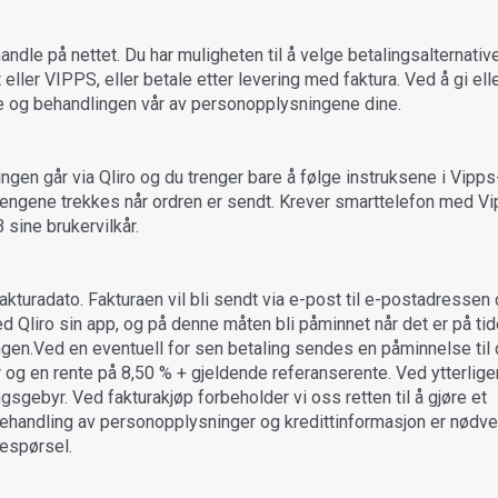
 handle på nettet. Du har muligheten til å velge betalingsalternati
eller VIPPS, eller betale etter levering med faktura. Ved å gi ell
ne og behandlingen vår av personopplysningene dine.
ngen går via Qliro og du trenger bare å følge instruksene i Vipp
 pengene trekkes når ordren er sendt. Krever smarttelefon med V
 sine brukervilkår.
 fakturadato. Fakturaen vil bli sendt via e-post til e-postadressen
d Qliro sin app, og på denne måten bli påminnet når det er på tid
gangen.Ved en eventuell for sen betaling sendes en påminnelse til
r og en rente på 8,50 % + gjeldende referanserente. Ved ytterlige
vingsgebyr. Ved fakturakjøp forbeholder vi oss retten til å gjøre et
behandling av personopplysninger og kredittinformasjon er nødv
respørsel.