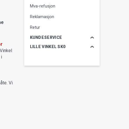
Mva-refusjon
Reklamasjon
me
Retur
KUNDESERVICE
er
LILLE VINKEL SK0
 Vinkel
 i
åte. Vi