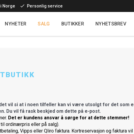
 i Norge
Personlig service
Top
navigatio
NYHETER
SALG
BUTIKKER
NYHETSBREV
Main
additional
TTBUTIKK
t vil si at i noen tilfeller kan vi være utsolgt for det som e
gen. Du vil få rask beskjed om dette på e-post.
mer.
Det er kundens ansvar å sørge for at dette stemmer!
til ordinærpris eller på salg).
betaling, Vipps eller Qliro faktura. Kortreservasjon og faktura vil