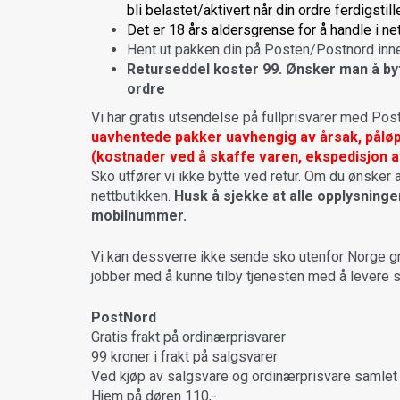
bli belastet/aktivert når din ordre ferdigstill
Det er 18 års aldersgrense for å handle i ne
Hent ut pakken din på Posten/Postnord innen
Returseddel koster 99. Ønsker man å bytt
ordre
​Vi har gratis utsendelse på fullprisvarer med Post
uavhentede pakker uavhengig av årsak, påløp
(kostnader ved å skaffe varen, ekspedisjon a
Sko utfører vi ikke bytte ved retur. Om du ønsker 
nettbutikken.
Husk å sjekke at alle opplysning
mobilnummer.
Vi kan dessverre ikke sende sko utenfor Norge gru
jobber med å kunne tilby tjenesten med å levere s
PostNord
Gratis frakt på ordinærprisvarer
99 kroner i frakt på salgsvarer
Ved kjøp av salgsvare og ordinærprisvare samlet 
Hjem på døren 110,-