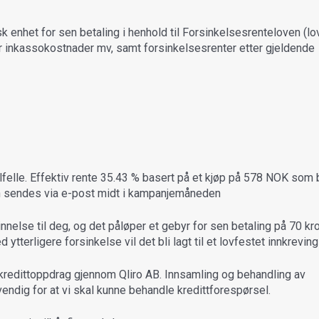
k enhet for sen betaling i henhold til Forsinkelsesrenteloven (lov
inkassokostnader mv, samt forsinkelsesrenter etter gjeldende
ilfelle. Effektiv rente 35.43 % basert på et kjøp på 578 NOK som
n sendes via e-post midt i kampanjemåneden
nelse til deg, og det påløper et gebyr for sen betaling på 70 kr
ytterligere forsinkelse vil det bli lagt til et lovfestet innkrevin
t kredittoppdrag gjennom Qliro AB. Innsamling og behandling av
ndig for at vi skal kunne behandle kredittforespørsel.