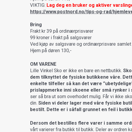
VIKTIG:
Lag deg en bruker og aktiver varslinge
https://www.postnord.no/tips-og-rad/hjemlev
Bring
Frakt kr 39 på ordinærprisvarer
99 kroner i frakt på salgsvarer
Ved kjøp av salgsvare og ordinærprisvare samlet 
Hjem på døren 130,-
OM VARENE
Lille Vinkel Sko er ikke en bare en nettbutikk.
Sko
dem tilknyttet de fysiske butikkene våre. Det
enkelte tilfeller så kan det være ”ubetydeli
prislappmerke inni skoene eller små rynker i 
ser så bra ut som overhodet mulig. Får vi ikke skoe
din.
Siden vi deler lager med våre fysiske buti
bestilt. Dette er i såfall grunnet en feil i but
Dersom det bestilles flere varer i samme ordre
vårt varierer fra butikk til butikk. Deler av ordren k