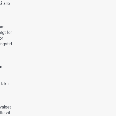
å alle
pam
lgt for
or
ingstid
in
tak i
valget
te vil