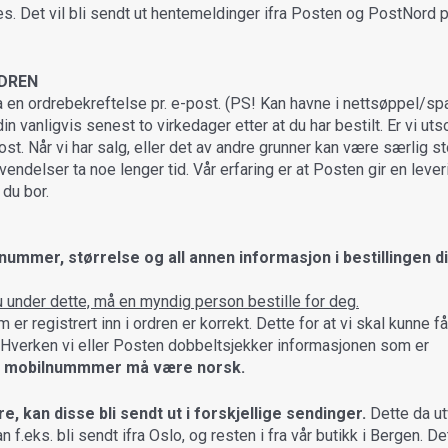
s. Det vil bli sendt ut hentemeldinger ifra Posten og PostNord p
RDREN
otta en ordrebekreftelse pr. e-post. (PS! Kan havne i nettsøppel/s
 vanligvis senest to virkedager etter at du har bestilt. Er vi utso
ost. Når vi har salg, eller det av andre grunner kan være særlig st
ndelser ta noe lenger tid. Vår erfaring er at Posten gir en lever
 du bor.
ummer, størrelse og all annen informasjon i bestillingen d
u under dette, må en myndig person bestille for deg.
r registrert inn i ordren er korrekt. Dette for at vi skal kunne få 
d. Hverken vi eller Posten dobbeltsjekker informasjonen som er
 mobilnummmer må være norsk.
, kan disse bli sendt ut i forskjellige sendinger.
Dette da ut
an f.eks. bli sendt ifra Oslo, og resten i fra vår butikk i Bergen. Det