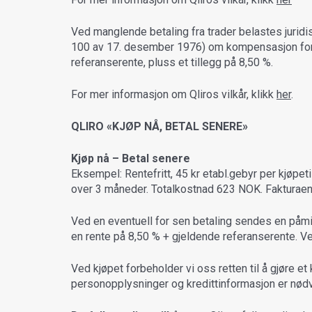
Ved manglende betaling fra trader belastes juridis
100 av 17. desember 1976) om kompensasjon for 
referanserente, pluss et tillegg på 8,50 %.
For mer informasjon om Qliros vilkår, klikk
her
.
QLIRO «KJØP NÅ, BETAL SENERE»
Kjøp nå – Betal senere
Eksempel: Rentefritt, 45 kr etabl.gebyr per kjøpet
over 3 måneder. Totalkostnad 623 NOK. Fakturae
Ved en eventuell for sen betaling sendes en påmin
en rente på 8,50 % + gjeldende referanserente. Ved 
Ved kjøpet forbeholder vi oss retten til å gjøre e
personopplysninger og kredittinformasjon er nødve