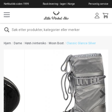
Hopp
Nettbutikk siden 1999
Rask levering - lager i Norge
Personlig service
til
hovedinnhold
SØK
Hjem
Dame
Høst-/vintersko
Moon Boot
Classic Glance Silver