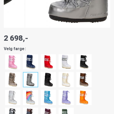
2 698,-
Velg farge