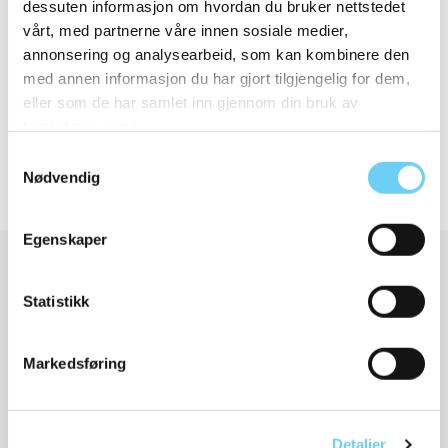
dessuten informasjon om hvordan du bruker nettstedet
vårt, med partnerne våre innen sosiale medier,
Detaljer og størrelser
annonsering og analysearbeid, som kan kombinere den
med annen informasjon du har gjort tilgjengelig for dem,
eller som de har samlet inn gjennom din bruk av
Frakt og retur
tjenestene deres.
Samtykkevalg
Nødvendig
Egenskaper
Relaterte produkter
Statistikk
Markedsføring
Detaljer