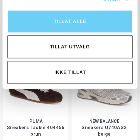
TILLAT ALLE
MOON BOOT
SWIMS
Icon Low Glance-81 sølv
Vintersko Snow Runner
2 498,-
2 898,-
TILLAT UTVALG
IKKE TILLAT
PUMA
NEW BALANCE
Sneakers Tackle 404456
Sneakers U740AS2
brun
beige