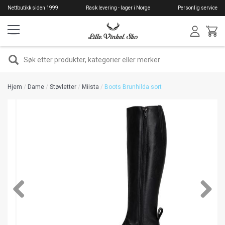
Hopp
Nettbutikk siden 1999
Rask levering - lager i Norge
Personlig service
til
hovedinnhold
SØK
Hjem
Dame
Støvletter
Miista
Boots Brunhilda sort