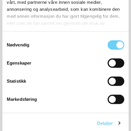
vårt, med partnerne våre innen sosiale medier,
annonsering og analysearbeid, som kan kombinere den
med annen informasjon du har gjort tilgjengelig for dem,
WOLY
eller som de har samlet inn gjennom din bruk av
Leather balm
tjenestene deres.
120,-
Samtykkevalg
Nødvendig
Egenskaper
Relaterte produkter
Statistikk
Markedsføring
Detaljer