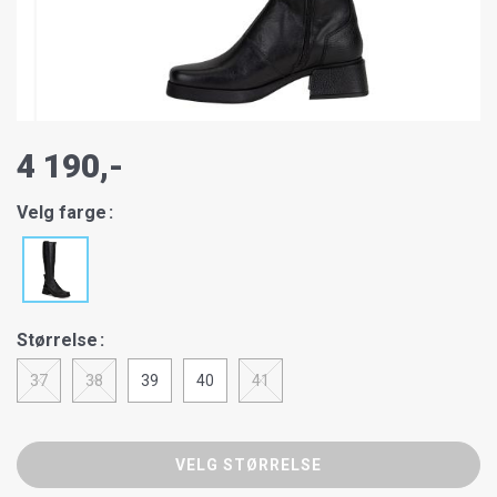
4 190,-
Velg farge
Størrelse
37
38
39
40
41
VELG STØRRELSE