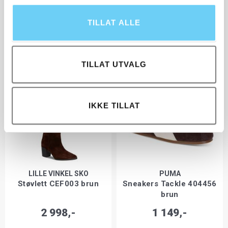
LILLE VINKEL SKO
WONDERS
TILLAT ALLE
Støvlett 2928 sort
G-6215 ekstra vidde
1 998,-
2 998,-
TILLAT UTVALG
IKKE TILLAT
LILLE VINKEL SKO
PUMA
Støvlett CEF003 brun
Sneakers Tackle 404456
brun
2 998,-
1 149,-