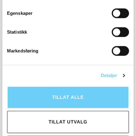
Egenskaper
Statistikk
SWIMS
HUNTER
Støvel Charlieboot beige
Downpour Tall
HFRU0001251 beige
1 298,-
Markedsføring
519,-
1 698,-
Detaljer
TILLAT ALLE
TILLAT UTVALG
HUNTER
PUMA