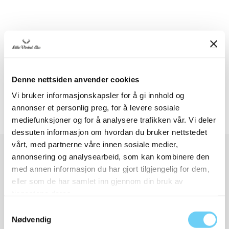
Detaljer og størrelser
Frakt og retur
Denne nettsiden anvender cookies
Vi bruker informasjonskapsler for å gi innhold og
annonser et personlig preg, for å levere sosiale
mediefunksjoner og for å analysere trafikken vår. Vi deler
dessuten informasjon om hvordan du bruker nettstedet
vårt, med partnerne våre innen sosiale medier,
annonsering og analysearbeid, som kan kombinere den
Relaterte produkter
med annen informasjon du har gjort tilgjengelig for dem,
eller som de har samlet inn gjennom din bruk av
tjenestene deres.
Samtykkevalg
Nødvendig