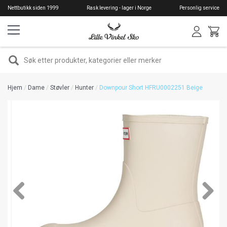
Hopp
Nettbutikk siden 1999
Rask levering - lager i Norge
Personlig service
til
hovedinnhold
SØK
Hjem
Dame
Støvler
Hunter
Downpour Short HFRU0002251 Beige