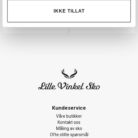
Original WFT1000RMA-
Sneakers Tackle 404456
IKKE TILLAT
40 rød
brun
1 798,-
1 149,-
Kundeservice
Våre butikker
Kontakt oss
Måling av sko
Ofte stilte spørsmål