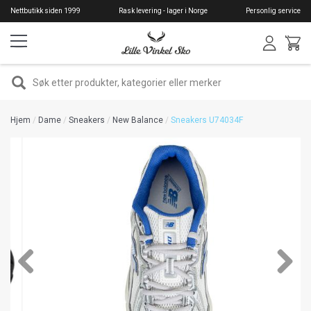
Hopp
Nettbutikk siden 1999
Rask levering - lager i Norge
Personlig service
til
hovedinnhold
SØK
Hjem
Dame
Sneakers
New Balance
Sneakers U74034F