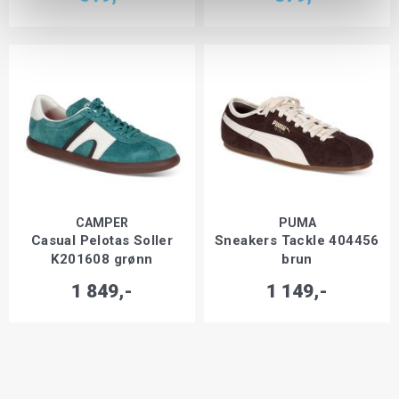
CAMPER
PUMA
Casual Pelotas Soller
Sneakers Tackle 404456
K201608 grønn
brun
1 849,-
1 149,-