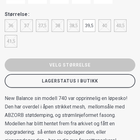
Størrelse
36
37
37,5
38
38,5
39,5
40
40,5
41,5
VELG STØRRELSE
LAGERSTATUS I BUTIKK
New Balance sin modell 740 var opprinnelig en løpesko!
Den har overdel i åpen strikket mesh, mellomsåle med
ABZORB støtdemping, og strømlinjeformet fasong.
Modellen har blitt hentet frem fra arkivet og fått en
oppgradering; så enten du oppdager den, eller