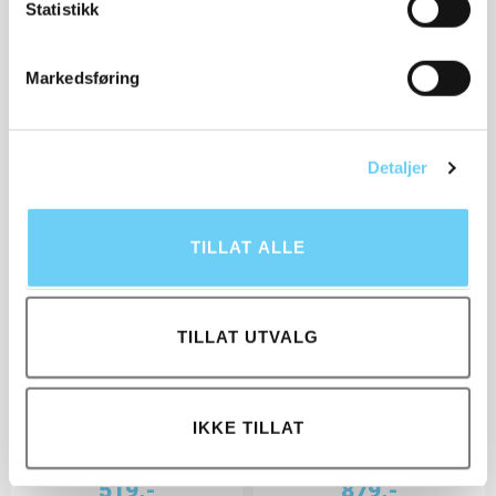
Statistikk
Markedsføring
Relaterte produkter
Detaljer
TILLAT ALLE
TILLAT UTVALG
SUN68
SMR23
Sneakers Tom Solid
Sneakers Braga 11414-
Z45201
10
IKKE TILLAT
1 298,-
2 198,-
519,-
879,-