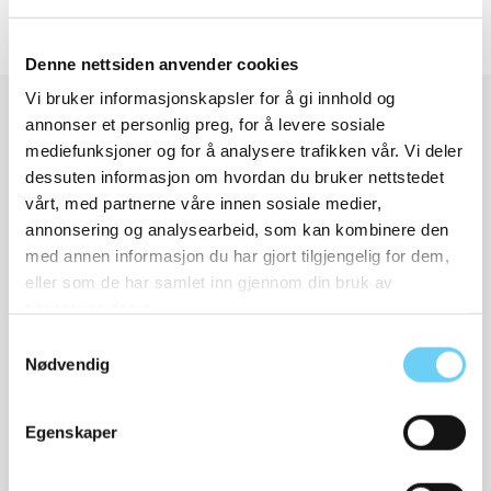
Denne nettsiden anvender cookies
Vi bruker informasjonskapsler for å gi innhold og
annonser et personlig preg, for å levere sosiale
Skopleie og tilbehør
mediefunksjoner og for å analysere trafikken vår. Vi deler
dessuten informasjon om hvordan du bruker nettstedet
vårt, med partnerne våre innen sosiale medier,
annonsering og analysearbeid, som kan kombinere den
med annen informasjon du har gjort tilgjengelig for dem,
eller som de har samlet inn gjennom din bruk av
tjenestene deres.
Samtykkevalg
Nødvendig
WOLY
Impregnering 24Seven
Egenskaper
Protector
120,-