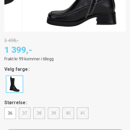
3 498,-
1 399,-
Frakt kr 99 kommer i tillegg
Velg farge
Størrelse
36
37
38
39
40
41