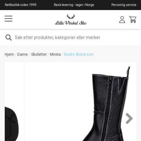
Hopp
Nettbutikk siden 1999
Rask levering - lager i Norge
Personlig service
til
hovedinnhold
SØK
Hjem
Dame
Skoletter
Miista
Boots Alzira sort