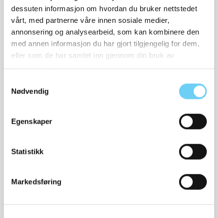
dessuten informasjon om hvordan du bruker nettstedet
vårt, med partnerne våre innen sosiale medier,
annonsering og analysearbeid, som kan kombinere den
med annen informasjon du har gjort tilgjengelig for dem,
eller som de har samlet inn gjennom din bruk av
WOLY
tjenestene deres.
Leather balm
Samtykkevalg
120,-
Nødvendig
Egenskaper
Relaterte produkter
Statistikk
Markedsføring