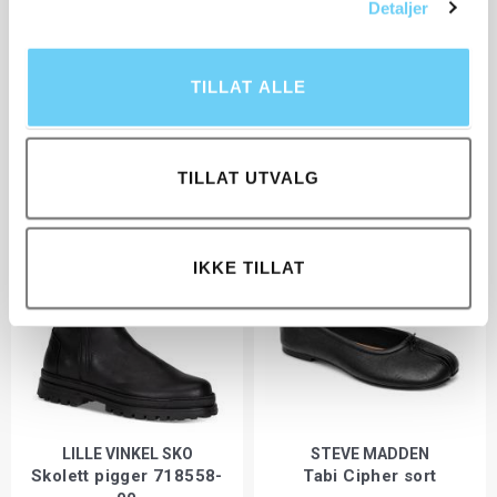
Detaljer
TIMBERLAND
BIRKENSTOCK
TILLAT ALLE
Skolett TB18658A sort
Skolett Highwood Lace
dame 1028159
2 398,-
2 298,-
TILLAT UTVALG
IKKE TILLAT
LILLE VINKEL SKO
STEVE MADDEN
Skolett pigger 718558-
Tabi Cipher sort