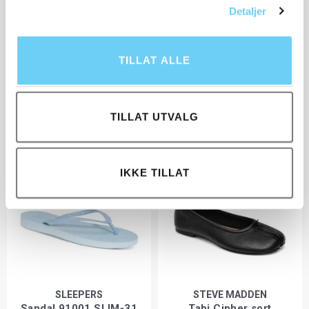
Detaljer
TILLAT ALLE
LILLE VINKEL SKO
NUDE OF SCANDINAVIA
Sandal P50001-12
Sandal Anna 02 offwhite
1 598,-
1 798,-
639,-
719,-
TILLAT UTVALG
IKKE TILLAT
SLEEPERS
STEVE MADDEN
Sandal 91001 SLIM-31
Tabi Cipher sort