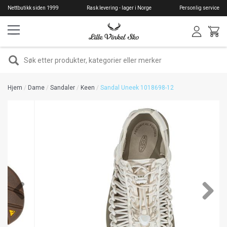
Hopp
Nettbutikk siden 1999
Rask levering - lager i Norge
Personlig service
til
hovedinnhold
SØK
Hjem
Dame
Sandaler
Keen
Sandal Uneek 1018698-12