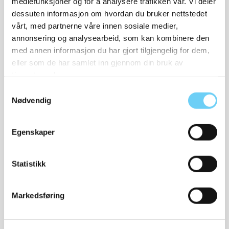
mediefunksjoner og for å analysere trafikken vår. Vi deler
dessuten informasjon om hvordan du bruker nettstedet
vårt, med partnerne våre innen sosiale medier,
annonsering og analysearbeid, som kan kombinere den
med annen informasjon du har gjort tilgjengelig for dem,
WOLY
eller som de har samlet inn gjennom din bruk av
Impregnering 24Seven
tjenestene deres.
Protector
Samtykkevalg
120,-
Nødvendig
Egenskaper
Relaterte produkter
Statistikk
Markedsføring