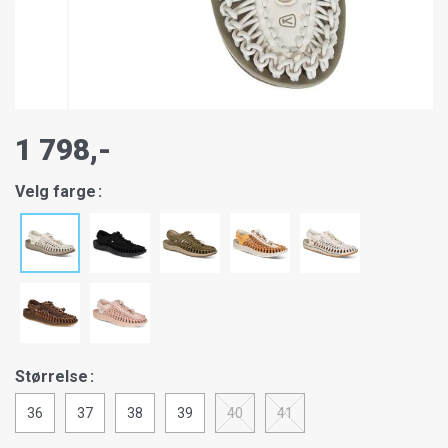
1 798,-
Velg farge
Størrelse
36
37
38
39
40
41