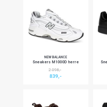
NEW BALANCE
Sneakers M1000D herre
Sn
2 098,-
839,-