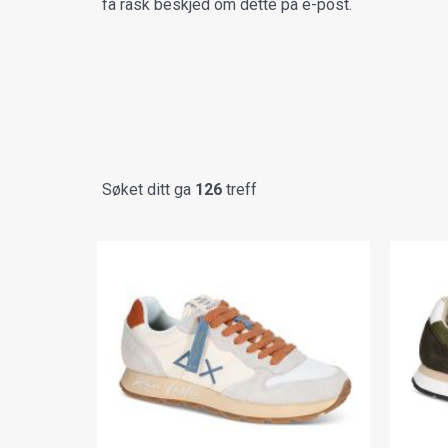
få rask beskjed om dette på e-post.
Søket ditt ga
126
treff