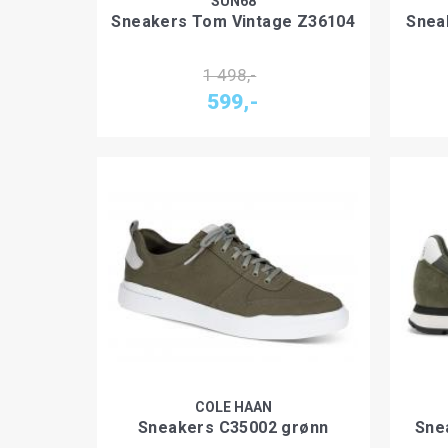
SUN68
Sneakers Tom Vintage Z36104
Snea
1 498,-
599,-
COLE HAAN
Sneakers C35002 grønn
Sne