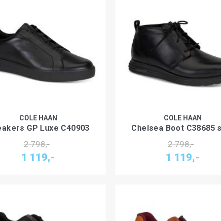
COLE HAAN
COLE HAAN
eakers GP Luxe C40903
Chelsea Boot C38685 
2 798,-
2 798,-
1 119,-
1 119,-