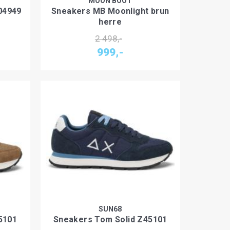
MOON BOOT
04949
Sneakers MB Moonlight brun
herre
2 498,-
999,-
SUN68
5101
Sneakers Tom Solid Z45101