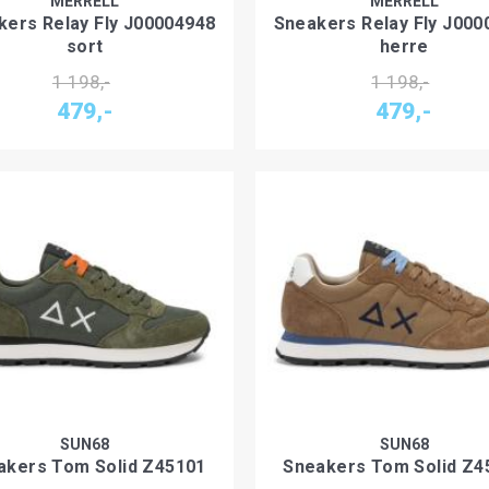
MERRELL
MERRELL
kers Relay Fly J00004948
Sneakers Relay Fly J000
sort
herre
1 198,-
1 198,-
479,-
479,-
SUN68
SUN68
akers Tom Solid Z45101
Sneakers Tom Solid Z4