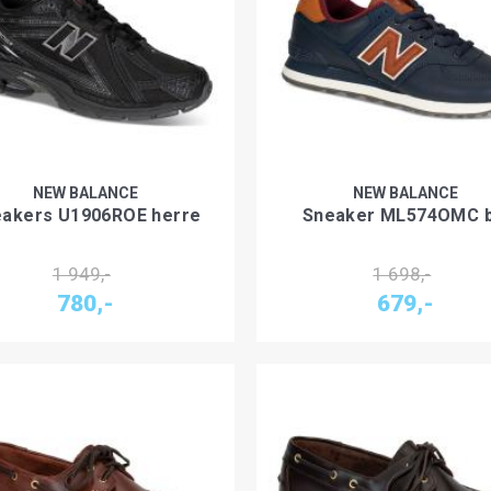
NEW BALANCE
NEW BALANCE
akers U1906ROE herre
Sneaker ML574OMC b
1 949,-
1 698,-
780,-
679,-