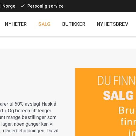
 i Norge
Personlig service
Top
navigatio
NYHETER
SALG
BUTIKKER
NYHETSBREV
Main
additional
varer til 60% avslag! Husk å
rt i. Og beregn litt lenger
kant mange bestillinger som
 lager; noen ganger kan vi
l i lagerbeholdningen. Du vil