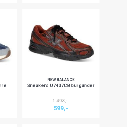
NEW BALANCE
rre
Sneakers U7407CB burgunder
1 498,-
599,-