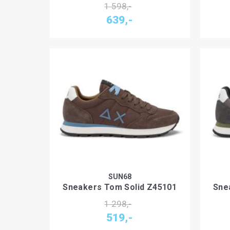
1 598,-
639,-
SUN68
Sneakers Tom Solid Z45101
Sne
1 298,-
519,-