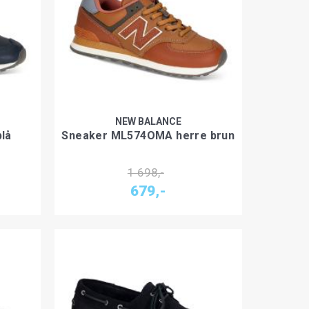
NEW BALANCE
lå
Sneaker ML574OMA herre brun
1 698,-
679,-