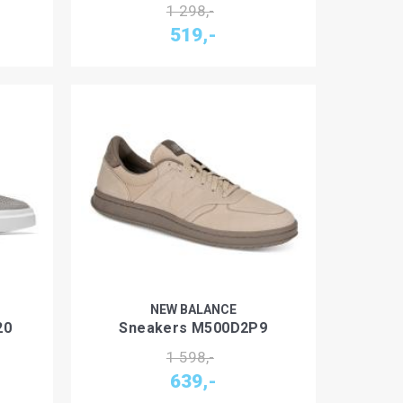
1 298,-
519,-
NEW BALANCE
20
Sneakers M500D2P9
1 598,-
639,-