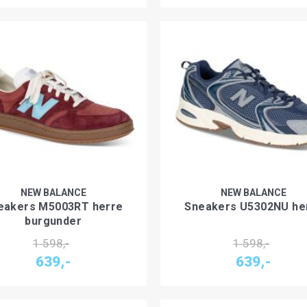
NEW BALANCE
NEW BALANCE
eakers M5003RT herre
Sneakers U5302NU he
burgunder
1 598,-
1 598,-
639,-
639,-