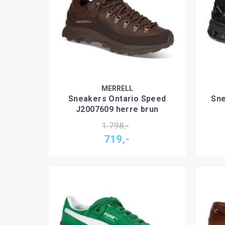
MERRELL
Sneakers Ontario Speed
Sne
J2007609 herre brun
1 798,-
719,-