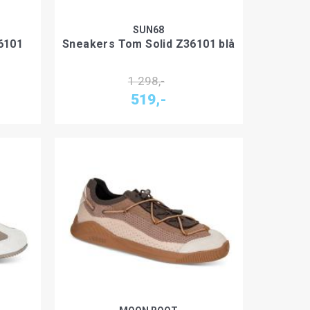
SUN68
6101
Sneakers Tom Solid Z36101 blå
1 298,-
519,-