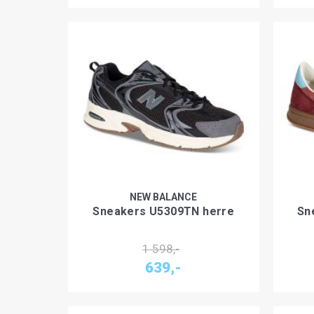
NEW BALANCE
Sneakers U5309TN herre
Sn
1 598,-
639,-