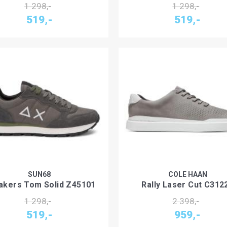
1 298,-
1 298,-
519,-
519,-
SUN68
COLE HAAN
akers Tom Solid Z45101
Rally Laser Cut C312
1 298,-
2 398,-
519,-
959,-