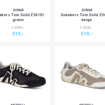
SUN68
SUN68
akers Tom Solid Z36101
Sneakers Tom Solid Z3
grønn
beige
1 298,-
1 298,-
519,-
519,-