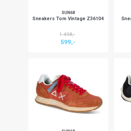
SUN68
Sneakers Tom Vintage Z36104
Sne
1 498,-
599,-