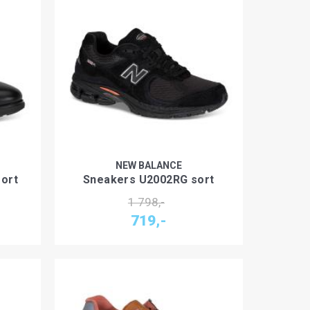
NEW BALANCE
sort
Sneakers U2002RG sort
1 798,-
719,-