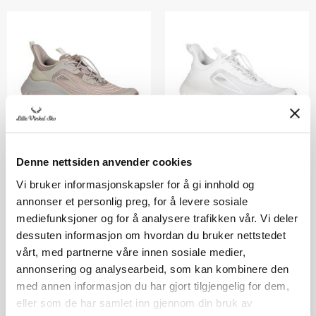
BBACK
BBACK
Denne nettsiden anvender cookies
Sneakers Bback 0524
Sneakers Bback 0524
beige
hvit
Vi bruker informasjonskapsler for å gi innhold og
annonser et personlig preg, for å levere sosiale
2 998,-
2 998,-
mediefunksjoner og for å analysere trafikken vår. Vi deler
dessuten informasjon om hvordan du bruker nettstedet
vårt, med partnerne våre innen sosiale medier,
annonsering og analysearbeid, som kan kombinere den
med annen informasjon du har gjort tilgjengelig for dem,
eller som de har samlet inn gjennom din bruk av