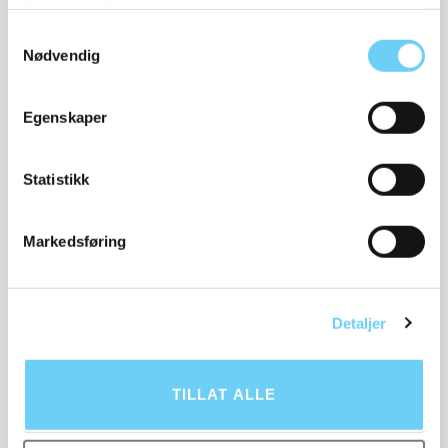
tjenestene deres.
Samtykkevalg
Nødvendig
BBACK
Egenskaper
Sneakers Bback 0524
grønn
2 998,-
Statistikk
Markedsføring
Detaljer
TILLAT ALLE