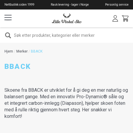
Hopp
Nettbutikk siden 1999
Rask levering - lager i Norge
Personlig service
til
hovedinnhold
SØK
Hjem
Merker
BBACK
BBACK
Skoene fra BBACK er utviklet for å gi deg en mer naturlig og
balansert gange. Med en innovativ Pro-Dynamic® såle og
et integrert carbon-innlegg (Diapason), hjelper skoen foten
med å rulle riktig gjennom hvert steg. Her snakker vi
komfort!